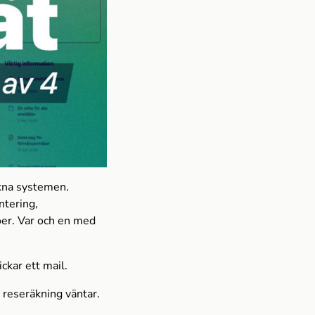
kna systemen.
ntering,
öer. Var och en med
ckar ett mail.
 reseräkning väntar.