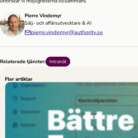
utforskar vi möjligheterna tillsammans.
Pierre Vindemyr
Sälj- och affärsutvecklare & AI
pierre.vindemyr@authority.se
Relaterade tjänster:
Intranät
Fler artiklar