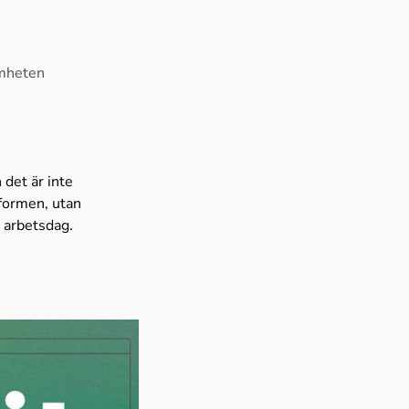
amheten
 det är inte
formen, utan
s arbetsdag.