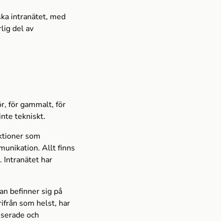
ska intranätet, med
lig del av
r, för gammalt, för
inte tekniskt.
ktioner som
unikation. Allt finns
. Intranätet har
an befinner sig på
ifrån som helst, har
kuserade och