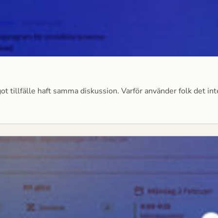
got tillfälle haft samma diskussion. Varför använder folk det in