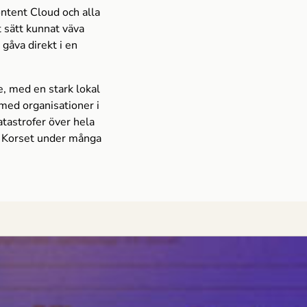
ntent Cloud och alla
t sätt kunnat väva
gåva direkt i en
e, med en stark lokal
med organisationer i
tastrofer över hela
a Korset under många